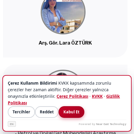
Arş. Gör. Lara ÖZTÜRK
Çerez Kullanım Bildirimi
KVKK kapsamında zorunlu
çerezler her zaman aktiftir. Diğer çerezler yalnızca
onayınızla etkinleştirilir.
Çerez Politikası
·
KVKK
·
Gizlilik
Politikası
Tercihler
Reddet
Kabul Et
Arş. Gör. Muloh Gariba Sheron
EN
Powered by
Near East Technology
- Petrol ve Doğal Gaz Mühendisliği Araştırma