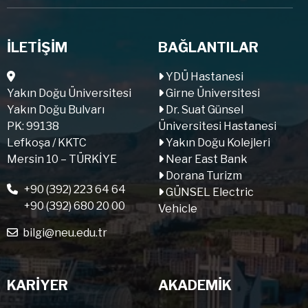
İLETİŞİM
BAĞLANTILAR
YDÜ Hastanesi
Yakın Doğu Üniversitesi
Girne Üniversitesi
Yakın Doğu Bulvarı
Dr. Suat Günsel
PK: 99138
Üniversitesi Hastanesi
Lefkoşa / KKTC
Yakın Doğu Kolejleri
Mersin 10 – TÜRKİYE
Near East Bank
Dorana Turizm
+90 (392) 223 64 64
GÜNSEL Electric
+90 (392) 680 20 00
Vehicle
bilgi@neu.edu.tr
KARİYER
AKADEMİK