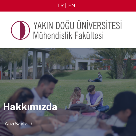
TR
EN
Hakkımızda
Ana Sayfa
/