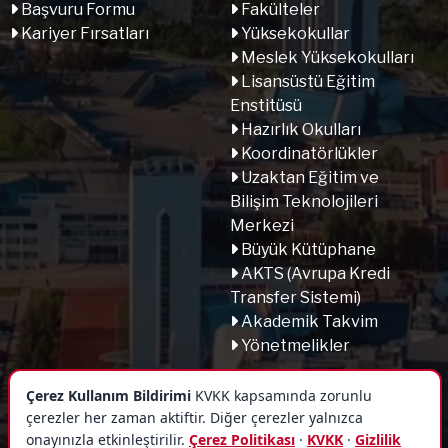
Başvuru Formu
Fakülteler
Kariyer Fırsatları
Yüksekokullar
Meslek Yüksekokulları
Lisansüstü Eğitim
Enstitüsü
Hazırlık Okulları
Koordinatörlükler
Uzaktan Eğitim ve
Bilişim Teknolojileri
Merkezi
Büyük Kütüphane
AKTS (Avrupa Kredi
Transfer Sistemi)
Akademik Takvim
Yönetmelikler
Çerez Kullanım Bildirimi
KVKK kapsamında zorunlu
çerezler her zaman aktiftir. Diğer çerezler yalnızca
onayınızla etkinleştirilir.
Çerez Politikası
·
KVKK
·
Gizlilik