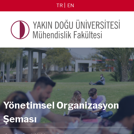
TR
EN
Yönetimsel Organizasyon
Şeması