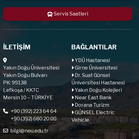
Servis Saatleri
İLETİŞİM
BAĞLANTILAR
YDÜ Hastanesi
Yakın Doğu Üniversitesi
Girne Üniversitesi
Yakın Doğu Bulvarı
Dr. Suat Günsel
PK: 99138
Üniversitesi Hastanesi
Lefkoşa / KKTC
Yakın Doğu Kolejleri
Mersin 10 – TÜRKİYE
Near East Bank
Dorana Turizm
+90 (392) 223 64 64
GÜNSEL Electric
+90 (392) 680 20 00
Vehicle
bilgi@neu.edu.tr