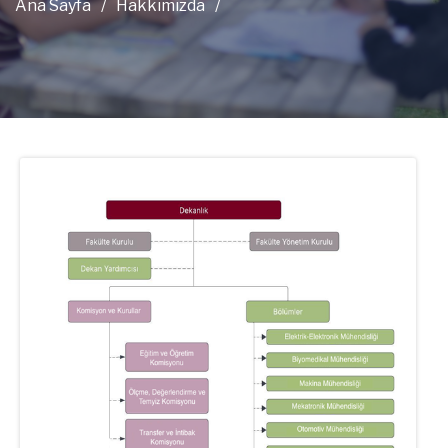
Ana Sayfa
/
Hakkımızda
/