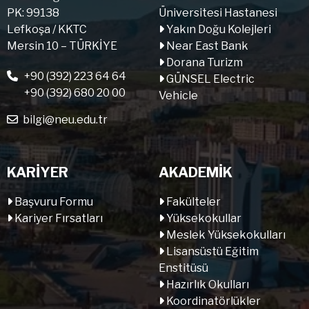
PK: 99138
Üniversitesi Hastanesi
Lefkoşa / KKTC
Yakın Doğu Kolejleri
Mersin 10 – TÜRKİYE
Near East Bank
Dorana Turizm
+90 (392) 223 64 64
GÜNSEL Electric
+90 (392) 680 20 00
Vehicle
bilgi@neu.edu.tr
KARİYER
AKADEMİK
Başvuru Formu
Fakülteler
Kariyer Fırsatları
Yüksekokullar
Meslek Yüksekokulları
Lisansüstü Eğitim
Enstitüsü
Hazırlık Okulları
Koordinatörlükler