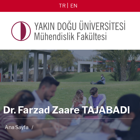
TR
EN
Dr. Farzad Zaare TAJABADI
Ana Sayfa
/