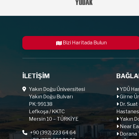
Bizi Haritada Bulun
İLETİŞİM
BAĞLA
Yakın Doğu Üniversitesi
YDÜ Has
Yakın Doğu Bulvarı
Girne Ün
PK: 99138
Dr. Suat
Lefkoşa / KKTC
Hastanes
Mersin 10 – TÜRKİYE
Yakın Do
Near Ea
+90 (392) 223 64 64
Dorana 