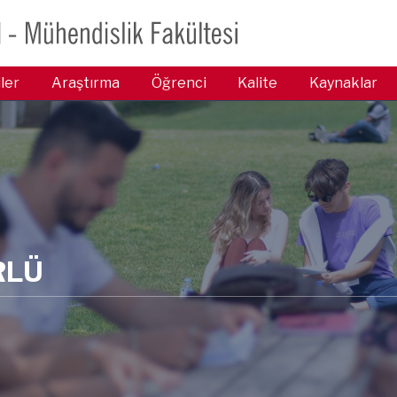
iler
Araştırma
Öğrenci
Kalite
Kaynaklar
ÜRLÜ