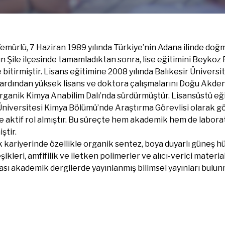
 Temürlü, 7 Haziran 1989 yılında Türkiye’nin Adana ilinde doğ
un Şile ilçesinde tamamladıktan sonra, lise eğitimini Beyko
e bitirmiştir. Lisans eğitimine 2008 yılında Balıkesir Ünivers
 ardından yüksek lisans ve doktora çalışmalarını Doğu Akden
ganik Kimya Anabilim Dalı’nda sürdürmüştür. Lisansüstü eğ
niversitesi Kimya Bölümü’nde Araştırma Görevlisi olarak gö
e aktif rol almıştır. Bu süreçte hem akademik hem de labor
ştir.
kariyerinde özellikle organik sentez, boya duyarlı güneş hü
eşikleri, amfifilik ve iletken polimerler ve alıcı-verici materia
rası akademik dergilerde yayınlanmış bilimsel yayınları bulun