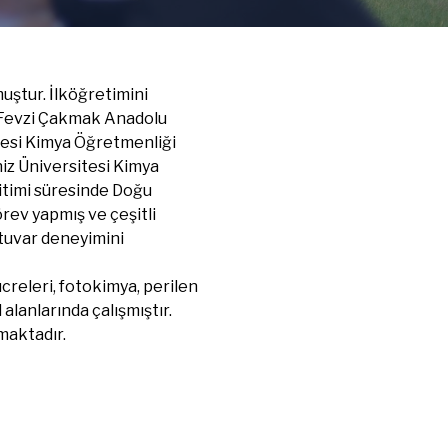
muştur. İlköğretimini
z Fevzi Çakmak Anadolu
itesi Kimya Öğretmenliği
iz Üniversitesi Kimya
itimi süresinde Doğu
rev yapmış ve çeşitli
atuvar deneyimini
creleri, fotokimya, perilen
l alanlarında çalışmıştır.
maktadır.