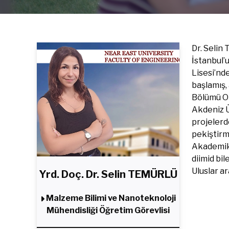
Dr. Selin
İstanbul’
Lisesi’nd
başlamış,
Bölümü Or
Akdeniz Ü
projelerd
pekiştirmi
Akademik 
diimid bil
Uluslar a
Yrd. Doç. Dr. Selin TEMÜRLÜ
Malzeme Bilimi ve Nanoteknoloji
Mühendisliği Öğretim Görevlisi