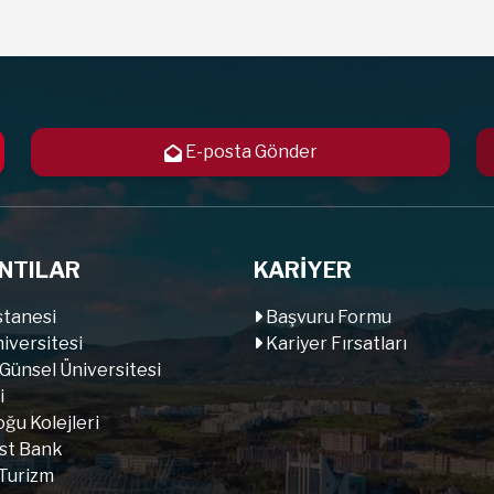
E-posta Gönder
NTILAR
KARİYER
tanesi
Başvuru Formu
iversitesi
Kariyer Fırsatları
 Günsel Üniversitesi
i
ğu Kolejleri
st Bank
Turizm