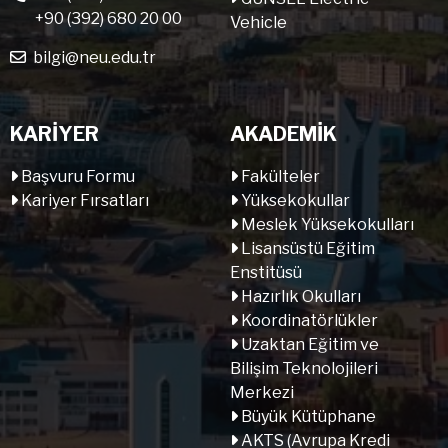
+90 (392) 680 20 00
Vehicle
bilgi@neu.edu.tr
KARİYER
AKADEMİK
Başvuru Formu
Fakülteler
Kariyer Fırsatları
Yüksekokullar
Meslek Yüksekokulları
Lisansüstü Eğitim
Enstitüsü
Hazırlık Okulları
Koordinatörlükler
Uzaktan Eğitim ve
Bilişim Teknolojileri
Merkezi
Büyük Kütüphane
AKTS (Avrupa Kredi