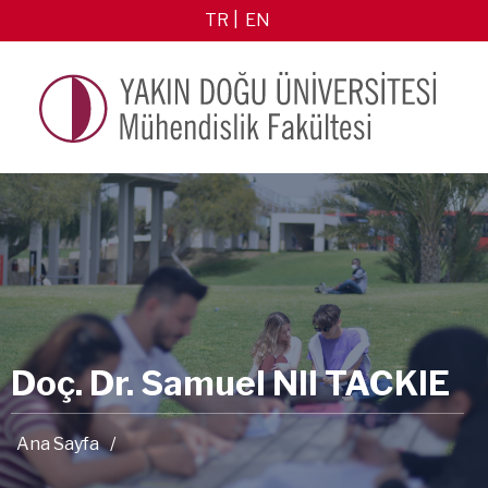
TR
EN
Doç. Dr. Samuel NII TACKIE
Ana Sayfa
/