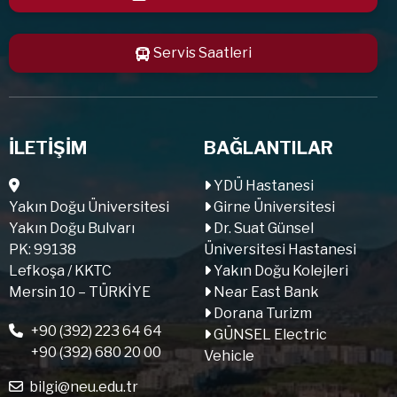
Servis Saatleri
İLETİŞİM
BAĞLANTILAR
YDÜ Hastanesi
Yakın Doğu Üniversitesi
Girne Üniversitesi
Yakın Doğu Bulvarı
Dr. Suat Günsel
PK: 99138
Üniversitesi Hastanesi
Lefkoşa / KKTC
Yakın Doğu Kolejleri
Mersin 10 – TÜRKİYE
Near East Bank
Dorana Turizm
+90 (392) 223 64 64
GÜNSEL Electric
+90 (392) 680 20 00
Vehicle
bilgi@neu.edu.tr