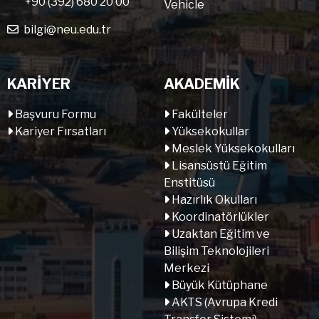
+90 (392) 680 20 00
Vehicle
bilgi@neu.edu.tr
KARİYER
AKADEMİK
Başvuru Formu
Fakülteler
Kariyer Fırsatları
Yüksekokullar
Meslek Yüksekokulları
Lisansüstü Eğitim
Enstitüsü
Hazırlık Okulları
Koordinatörlükler
Uzaktan Eğitim ve
Bilişim Teknolojileri
Merkezi
Büyük Kütüphane
AKTS (Avrupa Kredi