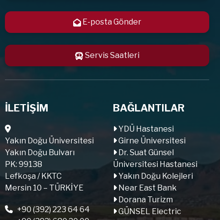
E-posta Gönder
Servis Saatleri
İLETİŞİM
BAĞLANTILAR
YDÜ Hastanesi
Yakın Doğu Üniversitesi
Girne Üniversitesi
Yakın Doğu Bulvarı
Dr. Suat Günsel
PK: 99138
Üniversitesi Hastanesi
Lefkoşa / KKTC
Yakın Doğu Kolejleri
Mersin 10 – TÜRKİYE
Near East Bank
Dorana Turizm
+90 (392) 223 64 64
GÜNSEL Electric