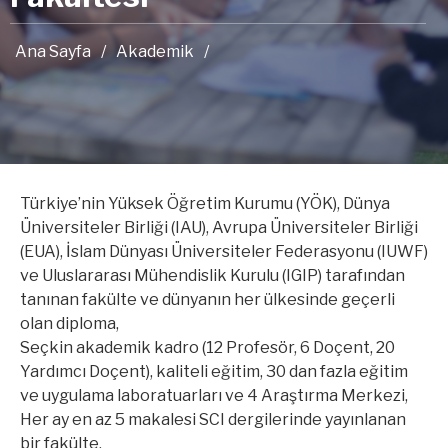
Ana Sayfa
/
Akademik
/
Türkiye’nin Yüksek Öğretim Kurumu (YÖK), Dünya
Üniversiteler Birliği (IAU), Avrupa Üniversiteler Birliği
(EUA), İslam Dünyası Üniversiteler Federasyonu (IUWF)
ve Uluslararası Mühendislik Kurulu (IGIP) tarafından
tanınan fakülte ve dünyanın her ülkesinde geçerli
olan diploma,
Seçkin akademik kadro (12 Profesör, 6 Doçent, 20
Yardımcı Doçent), kaliteli eğitim, 30 dan fazla eğitim
ve uygulama laboratuarları ve 4 Araştırma Merkezi,
Her ay en az 5 makalesi SCI dergilerinde yayınlanan
bir fakülte,