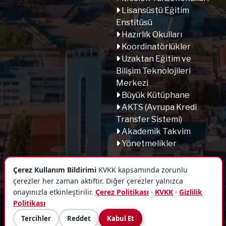
Lisansüstü Eğitim
Enstitüsü
Hazırlık Okulları
Koordinatörlükler
Uzaktan Eğitim ve
Bilişim Teknolojileri
Merkezi
Büyük Kütüphane
AKTS (Avrupa Kredi
Transfer Sistemi)
Akademik Takvim
Yönetmelikler
Çerez Kullanım Bildirimi
KVKK kapsamında zorunlu
çerezler her zaman aktiftir. Diğer çerezler yalnızca
onayınızla etkinleştirilir.
Çerez Politikası
·
KVKK
·
Gizlilik
Politikası
Tercihler
Reddet
Kabul Et