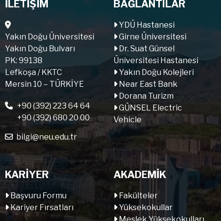
İLETİŞİM
BAĞLANTILAR
YDÜ Hastanesi
Yakın Doğu Üniversitesi
Girne Üniversitesi
Yakın Doğu Bulvarı
Dr. Suat Günsel
PK: 99138
Üniversitesi Hastanesi
Lefkoşa / KKTC
Yakın Doğu Kolejleri
Mersin 10 – TÜRKİYE
Near East Bank
Dorana Turizm
+90 (392) 223 64 64
GÜNSEL Electric
+90 (392) 680 20 00
Vehicle
bilgi@neu.edu.tr
KARİYER
AKADEMİK
Başvuru Formu
Fakülteler
Kariyer Fırsatları
Yüksekokullar
Meslek Yüksekokulları