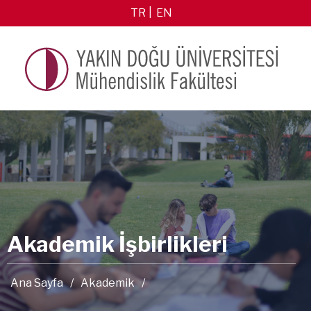
TR
EN
Akademik İşbirlikleri
Ana Sayfa
/
Akademik
/