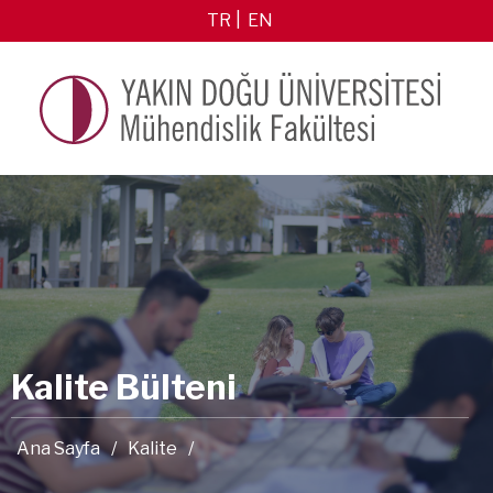
TR
EN
Kalite Bülteni
Ana Sayfa
/
Kalite
/