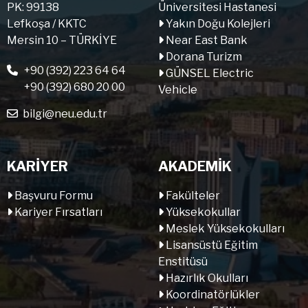
PK: 99138
Üniversitesi Hastanesi
Lefkoşa / KKTC
Yakın Doğu Kolejleri
Mersin 10 – TÜRKİYE
Near East Bank
Dorana Turizm
+90 (392) 223 64 64
GÜNSEL Electric
+90 (392) 680 20 00
Vehicle
bilgi@neu.edu.tr
KARİYER
AKADEMİK
Başvuru Formu
Fakülteler
Kariyer Fırsatları
Yüksekokullar
Meslek Yüksekokulları
Lisansüstü Eğitim
Enstitüsü
Hazırlık Okulları
Koordinatörlükler