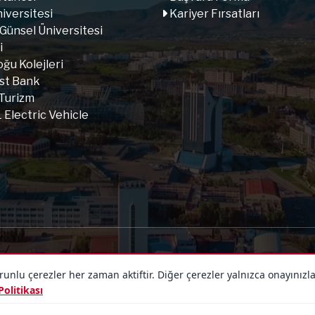
iversitesi
Kariyer Fırsatları
 Günsel Üniversitesi
i
ğu Kolejleri
st Bank
Turizm
Electric Vehicle
lu çerezler her zaman aktiftir. Diğer çerezler yalnızca onayınızl
 Politikası