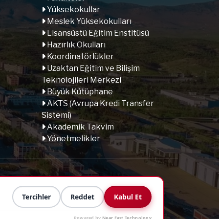
Yüksekokullar
Meslek Yüksekokulları
Lisansüstü Eğitim Enstitüsü
Hazırlık Okulları
Koordinatörlükler
Uzaktan Eğitim ve Bilişim
Teknolojileri Merkezi
Büyük Kütüphane
AKTS (Avrupa Kredi Transfer
Sistemi)
Akademik Takvim
Yönetmelikler
a
Tercihler
Reddet
Kabul Et
Powered by
Near East Technology