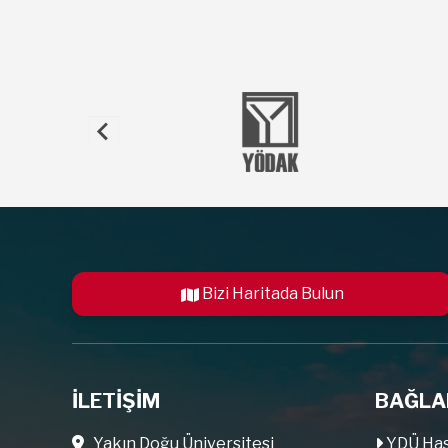
Bizi Haritada Bulun
İLETİŞİM
BAĞLA
Yakın Doğu Üniversitesi
YDÜ Has