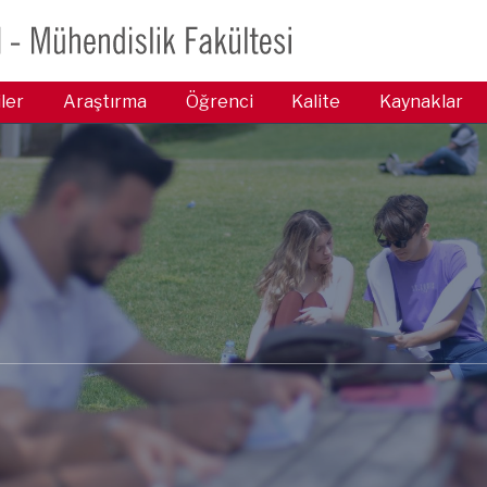
iler
Araştırma
Öğrenci
Kalite
Kaynaklar