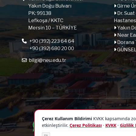
Yakın Doğu Bulvarı
Girne Ün
PK: 99138
Dr. Suat
Lefkoşa / KKTC
Hastanes
Mersin 10 – TÜRKİYE
Yakın Do
Near Ea
+90 (392) 223 64 64
Dorana 
+90 (392) 680 20 00
GÜNSEL 
bilgi@neu.edu.tr
Çerez Kullanım Bildirimi
KVKK kapsamında zorun
etkinleştirilir.
Çerez Politikası
·
KVKK
·
Gizlilik
EN