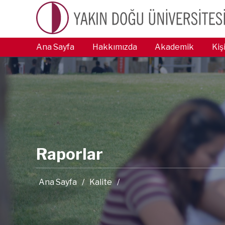
Ana Sayfa
Hakkımızda
Akademik
Kiş
Raporlar
Ana Sayfa
/
Kalite
/