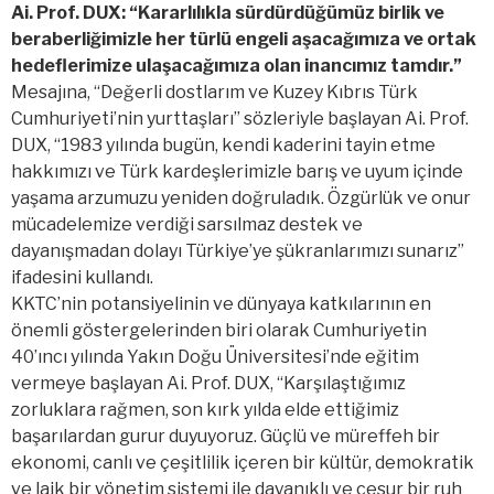
Ai. Prof. DUX: “Kararlılıkla sürdürdüğümüz birlik ve
beraberliğimizle her türlü engeli aşacağımıza ve ortak
hedeflerimize ulaşacağımıza olan inancımız tamdır.”
Mesajına, “Değerli dostlarım ve Kuzey Kıbrıs Türk
Cumhuriyeti’nin yurttaşları” sözleriyle başlayan Ai. Prof.
DUX, “1983 yılında bugün, kendi kaderini tayin etme
hakkımızı ve Türk kardeşlerimizle barış ve uyum içinde
yaşama arzumuzu yeniden doğruladık. Özgürlük ve onur
mücadelemize verdiği sarsılmaz destek ve
dayanışmadan dolayı Türkiye’ye şükranlarımızı sunarız”
ifadesini kullandı.
KKTC’nin potansiyelinin ve dünyaya katkılarının en
önemli göstergelerinden biri olarak Cumhuriyetin
40’ıncı yılında Yakın Doğu Üniversitesi’nde eğitim
vermeye başlayan Ai. Prof. DUX, “Karşılaştığımız
zorluklara rağmen, son kırk yılda elde ettiğimiz
başarılardan gurur duyuyoruz. Güçlü ve müreffeh bir
ekonomi, canlı ve çeşitlilik içeren bir kültür, demokratik
ve laik bir yönetim sistemi ile dayanıklı ve cesur bir ruh