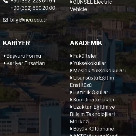
+90 (392) 223 64 64
GÜNSEL Electric
+90 (392) 680 20 00
Vehicle
bilgi@neu.edu.tr
KARİYER
AKADEMİK
Başvuru Formu
Fakülteler
Kariyer Fırsatları
Yüksekokullar
Meslek Yüksekokulları
Lisansüstü Eğitim
Enstitüsü
Hazırlık Okulları
Koordinatörlükler
Uzaktan Eğitim ve
Bilişim Teknolojileri
Merkezi
Büyük Kütüphane