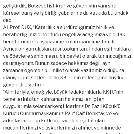
geliştirdik. Bölgesel istikrar ve güvenliğin yanı sıra
küresel barış ve iş birliği çabalarına da katkıda bulunduk”
dedi.
Ai. Prof. DUX, “Kararlılıkla sürdürdüğümüz birlik ve
beraberliğimizle her türlü engeli aşacağımıza ve ortak
hedeflerimize ulaşacağımıza olan inancımız tamdır.
Ayrıca bir gün uluslararası toplum tarafından eşit haklara
ve ödevlere sahip meşru bir devlet olarak tanınacağımızı
da umuyorum. Bunun sadece hakkımız değil, aynı
zamanda egemen bir millet olarak vazifemiz olduğuna
inanıyorum” sözleri ile de KKTC’nin geleceğine duyduğu
güveni dile getirdi.
“Alın teriyle, emeğiyle, büyük fedakarlıklarla KKTC’nin
temellerini atan kahraman halkımızı en içten
duygularımla selamlarken; Liderimiz Dr. Fazıl Küçük’ü,
Kurucu Cumhurbaşkanımız Rauf Raif Denktaş ve yol
arkadaşlarını, bu kutlu mücadelede şehit olan
mücahitlerimizi ve askerlerimizi rahmet ve minnetle