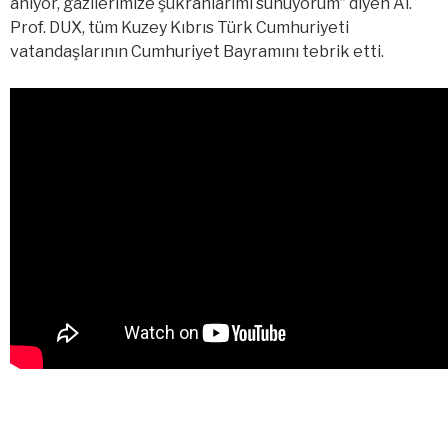
anıyor, gazilerimize şükranlarımı sunuyorum” diyen Ai.
Prof. DUX, tüm Kuzey Kıbrıs Türk Cumhuriyeti
vatandaşlarının Cumhuriyet Bayramını tebrik etti.