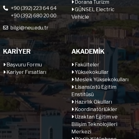
Dorana Turizm
+90 (392) 223 64 64
GÜNSEL Electric
+90 (392) 680 20 00
Vehicle
bilgi@neu.edu.tr
KARİYER
AKADEMİK
Başvuru Formu
Fakülteler
Kariyer Fırsatları
Yüksekokullar
Meslek Yüksekokulları
Lisansüstü Eğitim
Enstitüsü
Hazırlık Okulları
Koordinatörlükler
Uzaktan Eğitim ve
Bilişim Teknolojileri
Merkezi