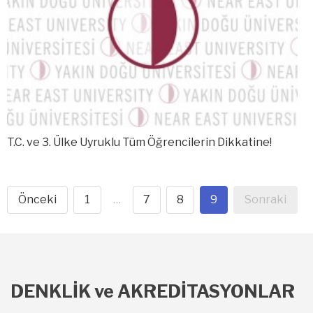
T.C. ve 3. Ülke Uyruklu Tüm Öğrencilerin Dikkatine!
Önceki
1
…
7
8
9
Sonraki
DENKLİK ve AKREDİTASYONLAR