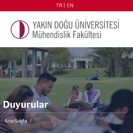
TR
EN
Duyurular
Ana Sayfa
/