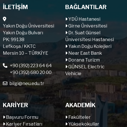
İLETİŞİM
BAĞLANTILAR
YDÜ Hastanesi
Yakın Doğu Üniversitesi
Girne Üniversitesi
Yakın Doğu Bulvarı
Dr. Suat Günsel
PK: 99138
Üniversitesi Hastanesi
Lefkoşa / KKTC
Yakın Doğu Kolejleri
Mersin 10 – TÜRKİYE
Near East Bank
Dorana Turizm
+90 (392) 223 64 64
GÜNSEL Electric
+90 (392) 680 20 00
Vehicle
bilgi@neu.edu.tr
KARİYER
AKADEMİK
Başvuru Formu
Fakülteler
Kariyer Fırsatları
Yüksekokullar