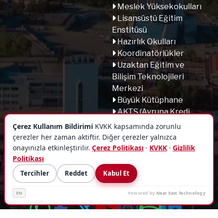
Meslek Yüksekokulları
Lisansüstü Eğitim
Enstitüsü
Hazırlık Okulları
Koordinatörlükler
Uzaktan Eğitim ve
Bilişim Teknolojileri
Merkezi
Büyük Kütüphane
AKTS (Avrupa Kredi
Transfer Sistemi)
Çerez Kullanım Bildirimi
KVKK kapsamında zorunlu
Akademik Takvim
çerezler her zaman aktiftir. Diğer çerezler yalnızca
Yönetmelikler
onayınızla etkinleştirilir.
Çerez Politikası
·
KVKK
·
Gizlilik
Politikası
Tercihler
Reddet
Kabul Et
EN
Powered by
Near East Technology